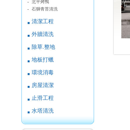
-
北平烤鴨
-
石獅青苔清洗
清潔工程
￭
外牆清洗
￭
除草.整地
￭
地板打蠟
￭
環境消毒
￭
房屋清潔
￭
止滑工程
￭
水塔清洗
￭