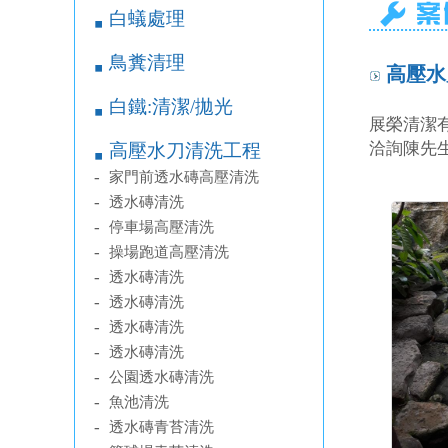
白蟻處理
￭
鳥糞清理
￭
高壓水
白鐵:清潔/拋光
￭
展榮清潔
洽詢陳先生09
高壓水刀清洗工程
￭
-
家門前透水磚高壓清洗
-
透水磚清洗
-
停車場高壓清洗
-
操場跑道高壓清洗
-
透水磚清洗
-
透水磚清洗
-
透水磚清洗
-
透水磚清洗
-
公園透水磚清洗
-
魚池清洗
-
透水磚青苔清洗