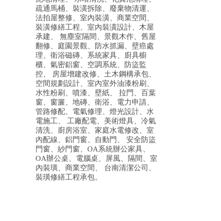
疏通馬桶、裝潢拆除、廢棄物清運、
法拍屋整修、室內裝潢、商業空間、
裝潢修繕工程、室內裝潢設計、木屋
承建、 無塵室隔間、景觀木作、舊屋
翻修、庭園景觀、防水抓漏、壁癌處
理、衛浴磁磚、系統家具、廚具櫥
櫃、氣密鋁窗、空調系統、防盜監
控、 房屋增建改修、土木鋼構承包、
空間規劃設計、室內室外油漆粉刷、
水性粉刷、噴漆、壁紙、 拉門、百葉
窗、窗簾、地磚、衛浴、電力申請、
管路修配、電氣修理、燈光設計、水
電施工、 工廠配電、美術燈具、冷氣
清洗、廚房浴室、家庭水電修改、室
內配線、鋁門窗、自動門、 安全防盜
門窗、紗門窗、OA系統辦公家具、
OA辦公桌、電腦桌、屏風、隔間、室
內裝璜、商業空間、 台南清潔公司、
裝璜修繕工程承包。