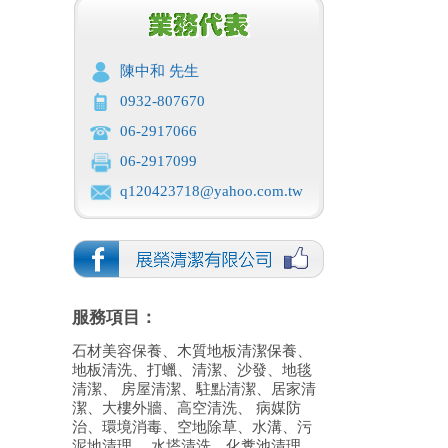
陳中和 先生
0932-807670
06-2917066
06-2917099
q120423718@yahoo.com.tw
服務項目：
石材美容保養、木質地板清潔保養、
地板清洗、打蠟、清潔、沙發、地毯
清潔、 房屋清潔、駐點清潔、居家清
潔、大樓外牆、高空清洗、 病媒防
治、環境消毒、空地除草、水溝、污
泥地清理、 水塔清洗、化糞池清理、