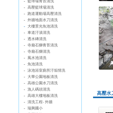
-
籃球場青苔清洗
-
高壓籃球場清洗
-
跑道運動場高壓清洗
-
外牆地面水刀清洗
-
大樓景光魚池清洗
-
車道汙漬清洗
-
透水磚清洗
-
寺廟石獅青苔清洗
-
寺廟石獅清洗
-
風水池清洗
-
魚池清洗
-
泳池浴室廁所汙垢情洗
-
大華公園地板清洗
-
高雄公園水刀清洗
-
漁人碼頭清洗
高壓水
-
高雄大樓地板清洗
-
清洗工程- 外牆
-
瑞興國小