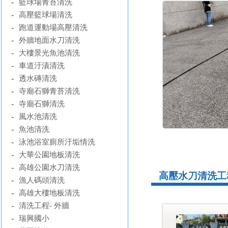
-
籃球場青苔清洗
-
高壓籃球場清洗
-
跑道運動場高壓清洗
-
外牆地面水刀清洗
-
大樓景光魚池清洗
-
車道汙漬清洗
-
透水磚清洗
-
寺廟石獅青苔清洗
-
寺廟石獅清洗
-
風水池清洗
-
魚池清洗
-
泳池浴室廁所汙垢情洗
-
大華公園地板清洗
-
高雄公園水刀清洗
高壓水刀清洗工程
-
漁人碼頭清洗
-
高雄大樓地板清洗
-
清洗工程- 外牆
-
瑞興國小