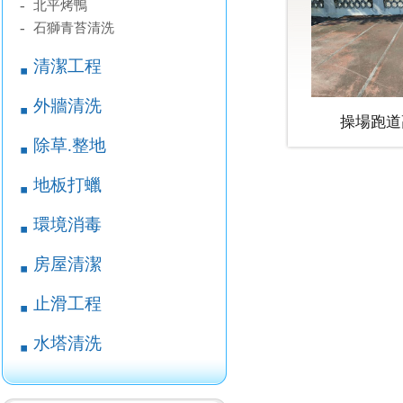
-
北平烤鴨
-
石獅青苔清洗
清潔工程
￭
外牆清洗
￭
操場跑道
除草.整地
￭
地板打蠟
￭
環境消毒
￭
房屋清潔
￭
止滑工程
￭
水塔清洗
￭