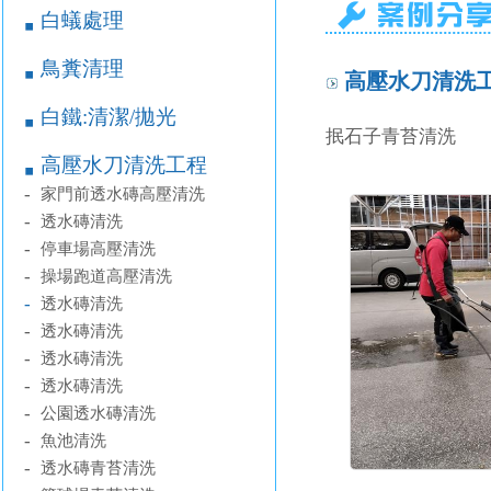
白蟻處理
￭
鳥糞清理
￭
高壓水刀清洗工
白鐵:清潔/拋光
￭
抿石子青苔清洗
高壓水刀清洗工程
￭
-
家門前透水磚高壓清洗
-
透水磚清洗
-
停車場高壓清洗
-
操場跑道高壓清洗
-
透水磚清洗
-
透水磚清洗
-
透水磚清洗
-
透水磚清洗
-
公園透水磚清洗
-
魚池清洗
-
透水磚青苔清洗