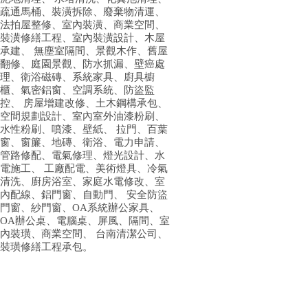
疏通馬桶、裝潢拆除、廢棄物清運、
法拍屋整修、室內裝潢、商業空間、
裝潢修繕工程、室內裝潢設計、木屋
承建、 無塵室隔間、景觀木作、舊屋
翻修、庭園景觀、防水抓漏、壁癌處
理、衛浴磁磚、系統家具、廚具櫥
櫃、氣密鋁窗、空調系統、防盜監
控、 房屋增建改修、土木鋼構承包、
空間規劃設計、室內室外油漆粉刷、
水性粉刷、噴漆、壁紙、 拉門、百葉
窗、窗簾、地磚、衛浴、電力申請、
管路修配、電氣修理、燈光設計、水
電施工、 工廠配電、美術燈具、冷氣
清洗、廚房浴室、家庭水電修改、室
內配線、鋁門窗、自動門、 安全防盜
門窗、紗門窗、OA系統辦公家具、
OA辦公桌、電腦桌、屏風、隔間、室
內裝璜、商業空間、 台南清潔公司、
裝璜修繕工程承包。