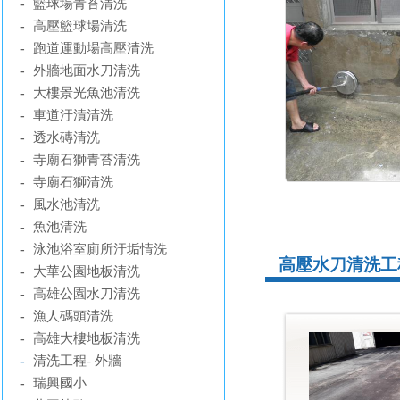
-
籃球場青苔清洗
-
高壓籃球場清洗
-
跑道運動場高壓清洗
-
外牆地面水刀清洗
-
大樓景光魚池清洗
-
車道汙漬清洗
-
透水磚清洗
-
寺廟石獅青苔清洗
-
寺廟石獅清洗
-
風水池清洗
-
魚池清洗
-
泳池浴室廁所汙垢情洗
高壓水刀清洗工程
-
大華公園地板清洗
-
高雄公園水刀清洗
-
漁人碼頭清洗
-
高雄大樓地板清洗
-
清洗工程- 外牆
-
瑞興國小