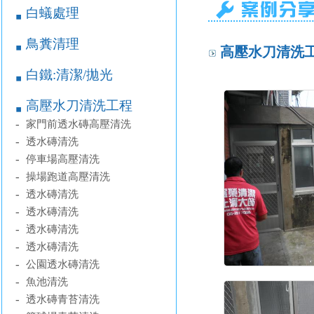
白蟻處理
￭
鳥糞清理
￭
高壓水刀清洗工程
白鐵:清潔/拋光
￭
高壓水刀清洗工程
￭
-
家門前透水磚高壓清洗
-
透水磚清洗
-
停車場高壓清洗
-
操場跑道高壓清洗
-
透水磚清洗
-
透水磚清洗
-
透水磚清洗
-
透水磚清洗
-
公園透水磚清洗
-
魚池清洗
-
透水磚青苔清洗