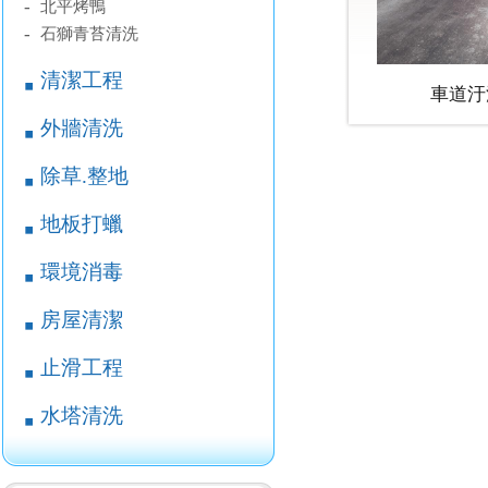
-
北平烤鴨
-
石獅青苔清洗
清潔工程
￭
車道汙
外牆清洗
￭
除草.整地
￭
地板打蠟
￭
環境消毒
￭
房屋清潔
￭
止滑工程
￭
水塔清洗
￭