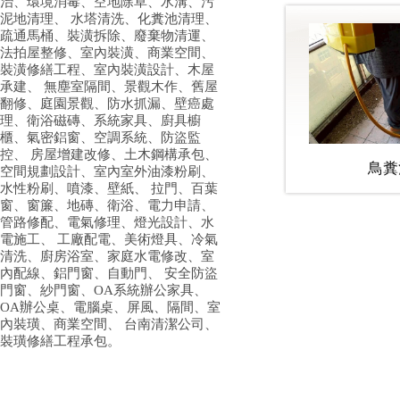
治、環境消毒、空地除草、水溝、污
泥地清理、 水塔清洗、化糞池清理、
疏通馬桶、裝潢拆除、廢棄物清運、
法拍屋整修、室內裝潢、商業空間、
裝潢修繕工程、室內裝潢設計、木屋
承建、 無塵室隔間、景觀木作、舊屋
翻修、庭園景觀、防水抓漏、壁癌處
理、衛浴磁磚、系統家具、廚具櫥
櫃、氣密鋁窗、空調系統、防盜監
控、 房屋增建改修、土木鋼構承包、
鳥糞
空間規劃設計、室內室外油漆粉刷、
水性粉刷、噴漆、壁紙、 拉門、百葉
窗、窗簾、地磚、衛浴、電力申請、
管路修配、電氣修理、燈光設計、水
電施工、 工廠配電、美術燈具、冷氣
清洗、廚房浴室、家庭水電修改、室
內配線、鋁門窗、自動門、 安全防盜
門窗、紗門窗、OA系統辦公家具、
OA辦公桌、電腦桌、屏風、隔間、室
內裝璜、商業空間、 台南清潔公司、
裝璜修繕工程承包。