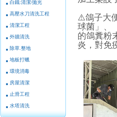
白鐵:清潔/拋光
￭
高壓水刀清洗工程
￭
⚠️鴿子
球菌」、
清潔工程
￭
的鴿糞粉
外牆清洗
￭
炎，對免
除草.整地
￭
地板打蠟
￭
環境消毒
￭
房屋清潔
￭
止滑工程
￭
水塔清洗
￭