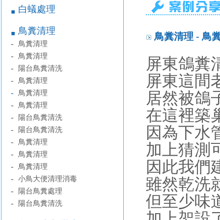
白蟻處理
￭
鳥糞清理
￭
鳥糞清理 - 鳥
-
鳥糞清理
-
鳥糞清理
屏東鴿糞清
-
陽台鳥糞清洗
屏東這間
-
鳥糞清理
-
鳥糞清理
居然被鴿子
-
鳥糞清理
在這裡築
-
陽台鳥糞清洗
因為下水
-
陽台鳥糞清洗
-
鳥糞清理
加上猜測
-
鳥糞清理
因此我們
-
鳥糞清理
-
小鳥大便清理消毒
雖然乾洗
-
陽台鳥糞處理
但至少味
-
陽台鳥糞清洗
加上架設