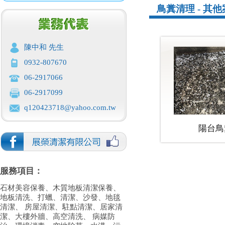
鳥糞清理 - 其
陳中和 先生
0932-807670
06-2917066
06-2917099
q120423718@yahoo.com.tw
陽台鳥
服務項目：
石材美容保養、木質地板清潔保養、
地板清洗、打蠟、清潔、沙發、地毯
清潔、 房屋清潔、駐點清潔、居家清
潔、大樓外牆、高空清洗、 病媒防