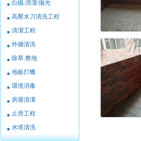
白鐵:清潔/拋光
￭
高壓水刀清洗工程
￭
清潔工程
￭
外牆清洗
￭
除草.整地
￭
地板打蠟
￭
環境消毒
￭
房屋清潔
￭
止滑工程
￭
水塔清洗
￭