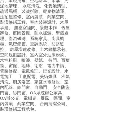
治、環境消毒、空地除草、水溝、污
泥地清理、 水塔清洗、化糞池清理、
疏通馬桶、裝潢拆除、廢棄物清運、
法拍屋整修、室內裝潢、商業空間、
裝潢修繕工程、室內裝潢設計、木屋
承建、 無塵室隔間、景觀木作、舊屋
翻修、庭園景觀、防水抓漏、壁癌處
理、衛浴磁磚、系統家具、廚具櫥
櫃、氣密鋁窗、空調系統、防盜監
控、 房屋增建改修、土木鋼構承包、
空間規劃設計、室內室外油漆粉刷、
水性粉刷、噴漆、壁紙、 拉門、百葉
窗、窗簾、地磚、衛浴、電力申請、
管路修配、電氣修理、燈光設計、水
電施工、 工廠配電、美術燈具、冷氣
清洗、廚房浴室、家庭水電修改、室
內配線、鋁門窗、自動門、 安全防盜
門窗、紗門窗、OA系統辦公家具、
OA辦公桌、電腦桌、屏風、隔間、室
內裝璜、商業空間、 台南清潔公司、
裝璜修繕工程承包。