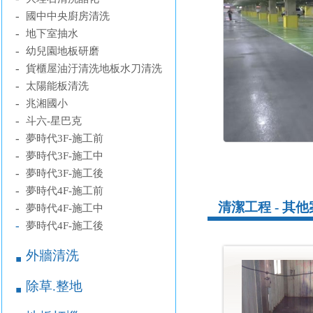
-
國中中央廚房清洗
-
地下室抽水
-
幼兒園地板研磨
-
貨櫃屋油汙清洗地板水刀清洗
-
太陽能板清洗
-
兆湘國小
-
斗六-星巴克
-
夢時代3F-施工前
-
夢時代3F-施工中
-
夢時代3F-施工後
-
夢時代4F-施工前
清潔工程 - 其
-
夢時代4F-施工中
-
夢時代4F-施工後
外牆清洗
￭
除草.整地
￭