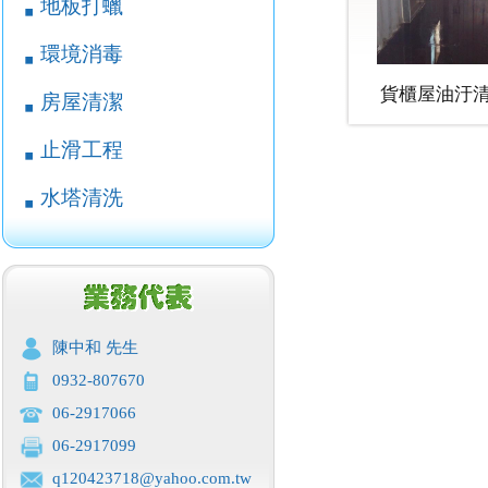
地板打蠟
￭
環境消毒
￭
貨櫃屋油汙清
房屋清潔
￭
止滑工程
￭
水塔清洗
￭
陳中和 先生
0932-807670
06-2917066
06-2917099
q120423718@yahoo.com.tw