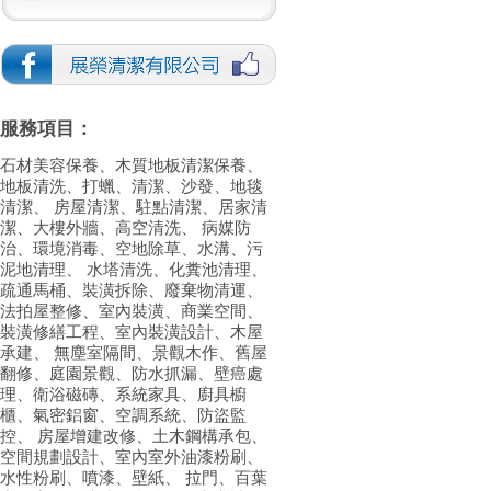
服務項目：
石材美容保養、木質地板清潔保養、
地板清洗、打蠟、清潔、沙發、地毯
清潔、 房屋清潔、駐點清潔、居家清
潔、大樓外牆、高空清洗、 病媒防
治、環境消毒、空地除草、水溝、污
泥地清理、 水塔清洗、化糞池清理、
疏通馬桶、裝潢拆除、廢棄物清運、
法拍屋整修、室內裝潢、商業空間、
裝潢修繕工程、室內裝潢設計、木屋
承建、 無塵室隔間、景觀木作、舊屋
翻修、庭園景觀、防水抓漏、壁癌處
理、衛浴磁磚、系統家具、廚具櫥
櫃、氣密鋁窗、空調系統、防盜監
控、 房屋增建改修、土木鋼構承包、
空間規劃設計、室內室外油漆粉刷、
水性粉刷、噴漆、壁紙、 拉門、百葉