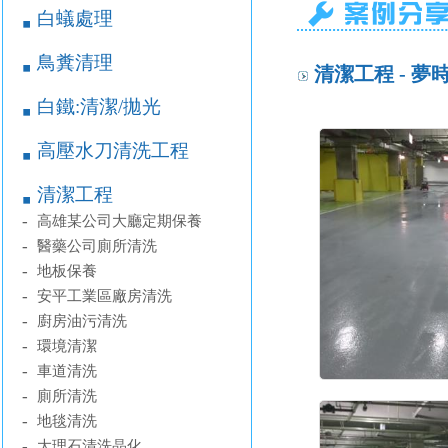
白蟻處理
￭
鳥糞清理
￭
清潔工程 - 夢
白鐵:清潔/拋光
￭
高壓水刀清洗工程
￭
清潔工程
￭
-
高雄某公司大廳定期保養
-
醫藥公司廁所清洗
-
地板保養
-
安平工業區廠房清洗
-
廚房油污清洗
-
環境清潔
-
車道清洗
-
廁所清洗
-
地毯清洗
-
大理石清洗晶化