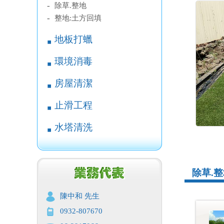
-
除草.整地
-
整地:土方回填
地板打蠟
￭
環境消毒
￭
房屋清潔
￭
止滑工程
￭
水塔清洗
￭
除草.整
陳中和 先生
0932-807670