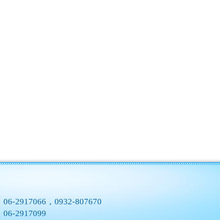
：
06-2917066，0932-807670
：
06-2917099