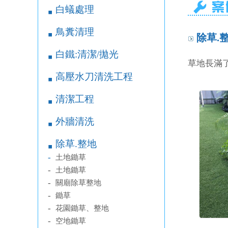
白蟻處理
￭
鳥糞清理
￭
除草.整
白鐵:清潔/拋光
￭
草地長滿
高壓水刀清洗工程
￭
清潔工程
￭
外牆清洗
￭
除草.整地
￭
-
土地鋤草
-
土地鋤草
-
關廟除草整地
-
鋤草
-
花園鋤草、整地
-
空地鋤草