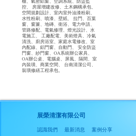
櫃、氣密鋁窗、空調系統、防盜監
控、 房屋增建改修、土木鋼構承包、
空間規劃設計、室內室外油漆粉刷、
水性粉刷、噴漆、壁紙、 拉門、百葉
窗、窗簾、地磚、衛浴、電力申請、
管路修配、電氣修理、燈光設計、水
電施工、 工廠配電、美術燈具、冷氣
清洗、廚房浴室、家庭水電修改、室
內配線、鋁門窗、自動門、 安全防盜
門窗、紗門窗、OA系統辦公家具、
OA辦公桌、電腦桌、屏風、隔間、室
內裝璜、商業空間、 台南清潔公司、
裝璜修繕工程承包。
展榮清潔有限公司
認識我們
最新消息
案例分享