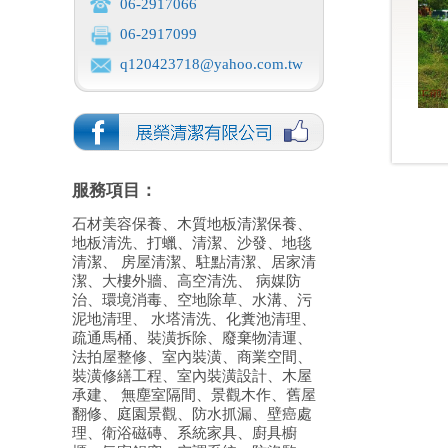
06-2917066
06-2917099
q120423718@yahoo.com.tw
服務項目：
石材美容保養、木質地板清潔保養、
地板清洗、打蠟、清潔、沙發、地毯
清潔、 房屋清潔、駐點清潔、居家清
潔、大樓外牆、高空清洗、 病媒防
治、環境消毒、空地除草、水溝、污
泥地清理、 水塔清洗、化糞池清理、
疏通馬桶、裝潢拆除、廢棄物清運、
法拍屋整修、室內裝潢、商業空間、
裝潢修繕工程、室內裝潢設計、木屋
承建、 無塵室隔間、景觀木作、舊屋
翻修、庭園景觀、防水抓漏、壁癌處
理、衛浴磁磚、系統家具、廚具櫥