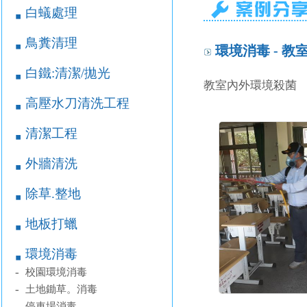
白蟻處理
￭
鳥糞清理
￭
環境消毒 - 
白鐵:清潔/拋光
￭
教室內外環境殺菌
高壓水刀清洗工程
￭
清潔工程
￭
外牆清洗
￭
除草.整地
￭
地板打蠟
￭
環境消毒
￭
-
校園環境消毒
-
土地鋤草。消毒
-
停車場消毒