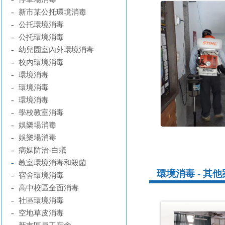
-
新市某公托環境消毒
-
公托環境消毒
-
公托環境消毒
-
幼兒園室內外環境消毒
-
校內環境消毒
-
環境消毒
-
環境消毒
-
環境消毒
-
學校教室消毒
-
娛樂場消毒
-
娛樂場消毒
-
病媒防治-白蟻
-
教室環境消毒和殺菌
環境消毒 - 其
-
宿舍環境消毒
-
高中校區全面消毒
-
社區環境消毒
-
空地草皮消毒