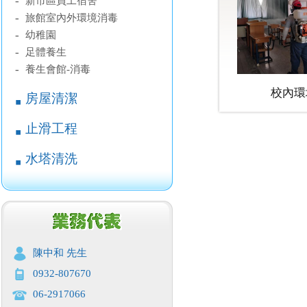
-
新市區員工宿舍
-
旅館室內外環境消毒
-
幼稚園
-
足體養生
-
養生會館-消毒
校內環
房屋清潔
￭
止滑工程
￭
水塔清洗
￭
陳中和 先生
0932-807670
06-2917066