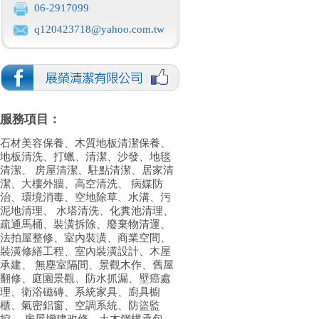
06-2917099
q120423718@yahoo.com.tw
服務項目：
石材美容保養、木質地板清潔保養、
地板清洗、打蠟、清潔、沙發、地毯
清潔、 房屋清潔、駐點清潔、居家清
潔、大樓外牆、高空清洗、 病媒防
治、環境消毒、空地除草、水溝、污
泥地清理、 水塔清洗、化糞池清理、
疏通馬桶、裝潢拆除、廢棄物清運、
法拍屋整修、室內裝潢、商業空間、
裝潢修繕工程、室內裝潢設計、木屋
承建、 無塵室隔間、景觀木作、舊屋
翻修、庭園景觀、防水抓漏、壁癌處
理、衛浴磁磚、系統家具、廚具櫥
櫃、氣密鋁窗、空調系統、防盜監