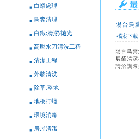
白蟻處理
￭
鳥糞清理
￭
陽台鳥
白鐵:清潔/拋光
￭
‧檔案下載
高壓水刀清洗工程
￭
陽台鳥糞
展榮清潔
清潔工程
￭
請洽詢陳先生
外牆清洗
￭
除草.整地
￭
地板打蠟
￭
環境消毒
￭
房屋清潔
￭