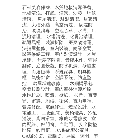
石材美容保養、木質地板清潔保養、
地板清洗、打蠟、清潔、沙發、地毯
清潔、 房屋清潔、駐點清潔、居家清
潔、大樓外牆、高空清洗、 病媒防
治、環境消毒、空地除草、水溝、污
泥地清理、 水塔清洗、化糞池清理、
疏通馬桶、裝潢拆除、廢棄物清運、
法拍屋整修、室內裝潢、商業空間、
裝潢修繕工程、室內裝潢設計、木屋
承建、 無塵室隔間、景觀木作、舊屋
翻修、庭園景觀、防水抓漏、壁癌處
理、衛浴磁磚、系統家具、廚具櫥
櫃、氣密鋁窗、空調系統、防盜監
控、 房屋增建改修、土木鋼構承包、
空間規劃設計、室內室外油漆粉刷、
水性粉刷、噴漆、壁紙、 拉門、百葉
窗、窗簾、地磚、衛浴、電力申請、
管路修配、電氣修理、燈光設計、水
電施工、 工廠配電、美術燈具、冷氣
清洗、廚房浴室、家庭水電修改、室
內配線、鋁門窗、自動門、 安全防盜
門窗、紗門窗、OA系統辦公家具、
OA辦公桌、電腦桌、屏風、隔間、室