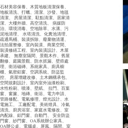
石材美容保養、木質地板清潔保養、
地板清洗、打蠟、清潔、沙發、地毯
清潔、 房屋清潔、駐點清潔、居家清
潔、大樓外牆、高空清洗、 病媒防
治、環境消毒、空地除草、水溝、污
泥地清理、 水塔清洗、化糞池清理、
疏通馬桶、裝潢拆除、廢棄物清運、
法拍屋整修、室內裝潢、商業空間、
裝潢修繕工程、室內裝潢設計、木屋
承建、 無塵室隔間、景觀木作、舊屋
翻修、庭園景觀、防水抓漏、壁癌處
理、衛浴磁磚、系統家具、廚具櫥
櫃、氣密鋁窗、空調系統、防盜監
控、 房屋增建改修、土木鋼構承包、
空間規劃設計、室內室外油漆粉刷、
水性粉刷、噴漆、壁紙、 拉門、百葉
窗、窗簾、地磚、衛浴、電力申請、
管路修配、電氣修理、燈光設計、水
電施工、 工廠配電、美術燈具、冷氣
清洗、廚房浴室、家庭水電修改、室
內配線、鋁門窗、自動門、 安全防盜
門窗、紗門窗、OA系統辦公家具、
OA辦公桌、電腦桌、屏風、隔間、室