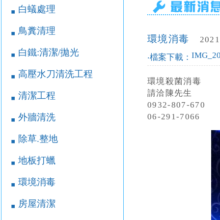
白蟻處理
￭
鳥糞清理
￭
環境消毒
2021
白鐵:清潔/拋光
￭
IMG_20
‧檔案下載：
高壓水刀清洗工程
￭
環境殺菌消毒
請洽陳先生
清潔工程
￭
0932-807-670
外牆清洗
06-291-7066
￭
除草.整地
￭
地板打蠟
￭
環境消毒
￭
房屋清潔
￭